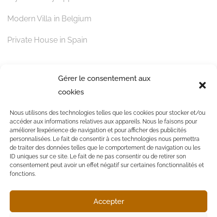
Modern Villa in Belgium
Private House in Spain
Contact
Gérer le consentement aux
cookies
Quai Louis II, 98 000
Nous utilisons des technologies telles que les cookies pour stocker et/ou
accéder aux informations relatives aux appareils. Nous le faisons pour
events@ycm.org
améliorer l’expérience de navigation et pour afficher des publicités
personnalisées. Le fait de consentir à ces technologies nous permettra
(+377) 93.10.63.02
de traiter des données telles que le comportement de navigation ou les
ID uniques sur ce site. Le fait de ne pas consentir ou de retirer son
consentement peut avoir un effet négatif sur certaines fonctionnalités et
fonctions.
Accepter