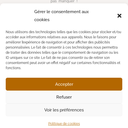
pas manquer !
Gérer le consentement aux
cookies
INFORMATIONS
Nous utilisons des technologies telles que les cookies pour stocker et/ou
28 Cours Saleya, 06300 Nice
accéder aux informations relatives aux appareils. Nous le faisons pour
améliorer l’expérience de navigation et pour afficher des publicités
personnalisées. Le fait de consentir à ces technologies nous permettra
cafedesamisnice@gmail.com
de traiter des données telles que le comportement de navigation ou les
ID uniques sur ce site. Le fait de ne pas consentir ou de retirer son
consentement peut avoir un effet négatif sur certaines fonctionnalités et
+33 6 16 13 59 82
fonctions.
Accepter
Refuser
Conditions Générales
Voir les préférences
Politique de Cookies
Mentions légales
Politique de cookies