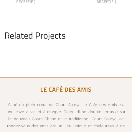
RÉCEPTIF ]
RÉCEPTIF ]
Related Projects
Cabine M/Y Deo Juvante II​
CABINES
LE CAFÉ DES AMIS
Situé en plein cœur du Cours Saleya, le Café des Amis est
une cave à vin et à manger. Dotée d’une double terrasse sur
le nouveau Cours Chirac et le traditionnel Cours Saleya, ce
rendez-vous des amis est un lieu unique et chaleureux à ne